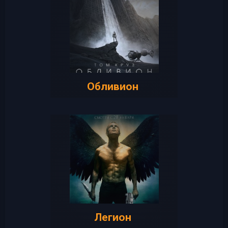
Обливион
Легион