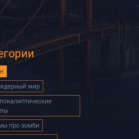
егории
е
ъядерный мир
покалиптические
алы
мы про зомби