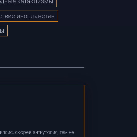
одные катаклизмы
твие инопланетян
сы
псис, скорее антиутопия, тем не