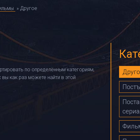
фильмы
» Другое
Кат
ртировать по определённым категориям,
Друго
 вы как раз можете найти в этой
Пост
Поста
сери
Филь