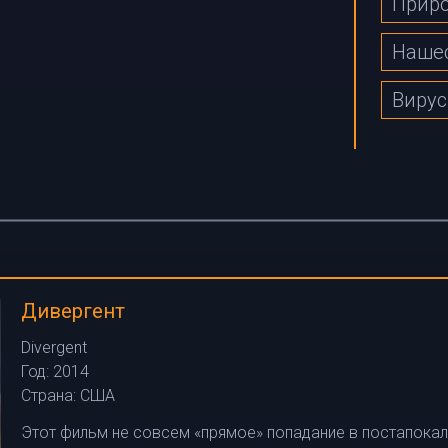
Прир
Нашес
Виру
Дивергент
Divergent
Год:
2014
Страна:
США
Этот фильм не совсем «прямое» попадание в постапокали