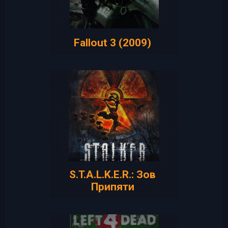
Fallout 3 (2009)
S.T.A.L.K.E.R.: Зов
Припяти