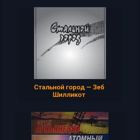
Стальной город — Зеб
Шилликот