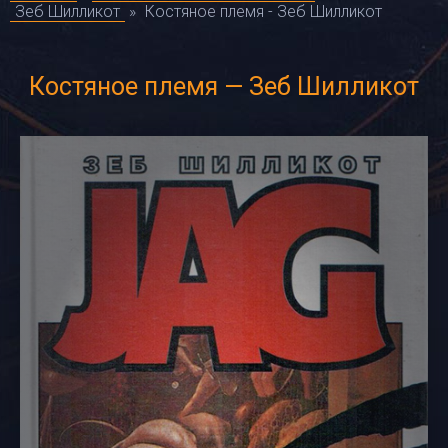
Зеб Шилликот
»
Костяное племя - Зеб Шилликот
Костяное племя — Зеб Шилликот