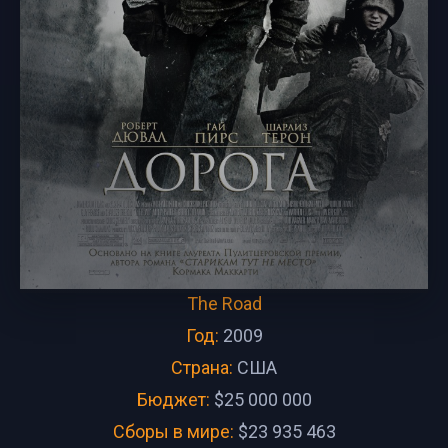
The Road
Год:
2009
Страна:
США
Бюджет:
$25 000 000
Сборы в мире:
$23 935 463