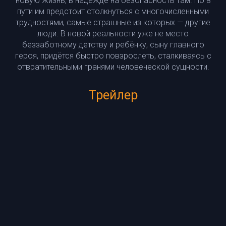
новую жизнь, в надежде на безопасность там. Но в
пути им предстоит столкнуться c многочисленными
трудностями, самые страшные из которых — другие
люди. В новой реальности уже не место
беззаботному детству и ребёнку, сыну главного
героя, придётся быстро повзрослеть, сталкиваясь с
отвратительными гранями человеческой сущности.
Трейлер