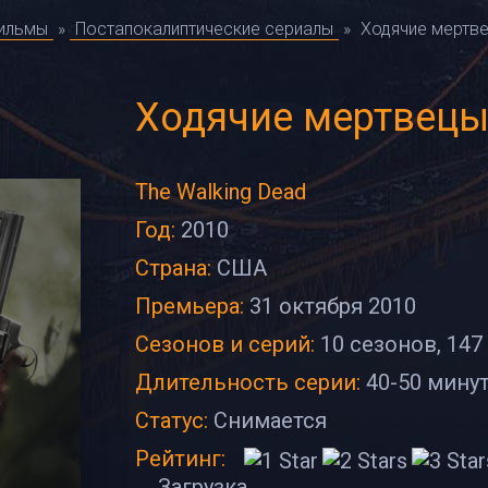
фильмы
»
Постапокалиптические сериалы
»
Ходячие мертв
Ходячие мертвец
The Walking Dead
Год:
2010
Страна:
США
Премьера:
31 октября 2010
Сезонов и серий:
10 сезонов, 147
Длительность серии:
40-50 мину
Статус:
Снимается
Рейтинг:
Загрузка...