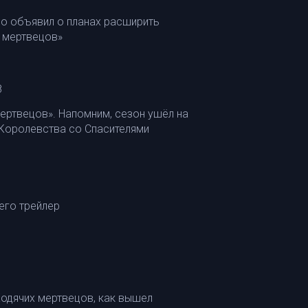
о объявил о планах расширить
 мертвецов»
8
ертвецов». Напомним, сезон ушёл на
 Королевства со Спасителями
его трейлер
одячих мертвецов, как вышел