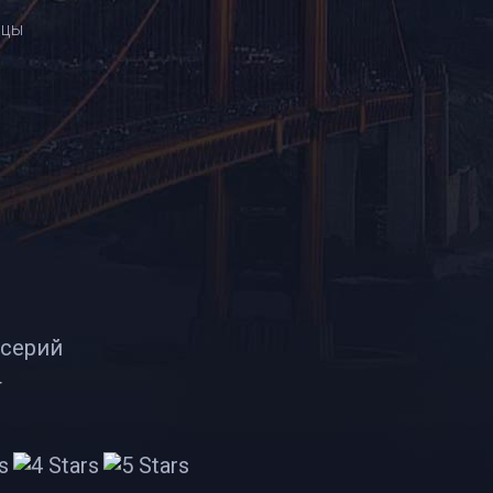
ецы
ы
 серий
т