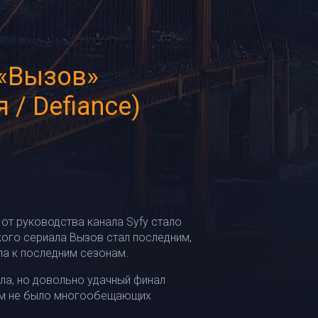
 «Вызов»
/ Defiance)
от руководства канала Syfy стало
кого сериала Вызов стал последним,
ла к последним сезонам.
ла, но довольно удачный финал
нём не было многообещающих